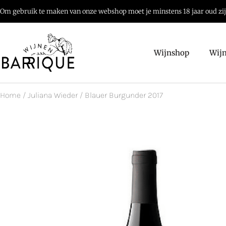
Om gebruik te maken van onze webshop moet je minstens 18 jaar oud zi
Wijnshop
Wij
Home
/
Juliana Wieder
/ Blauer Burgunder 2017