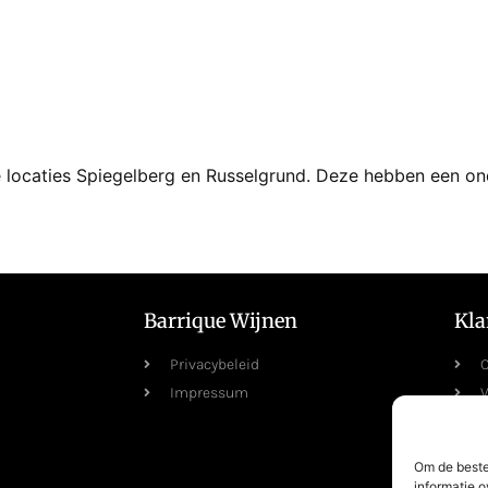
e locaties Spiegelberg en Russelgrund. Deze hebben een o
Barrique Wijnen
Kla
Privacybeleid
C
Impressum
V
R
Om de beste
informatie o