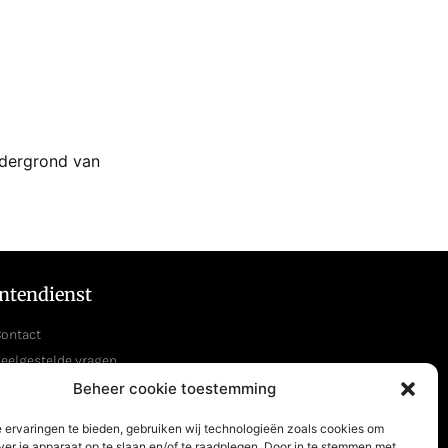
ndergrond van
ntendienst
ontact
eelgestelde vragen
etourneren
Beheer cookie toestemming
 ervaringen te bieden, gebruiken wij technologieën zoals cookies om
ver je apparaat op te slaan en/of te raadplegen. Door in te stemmen met