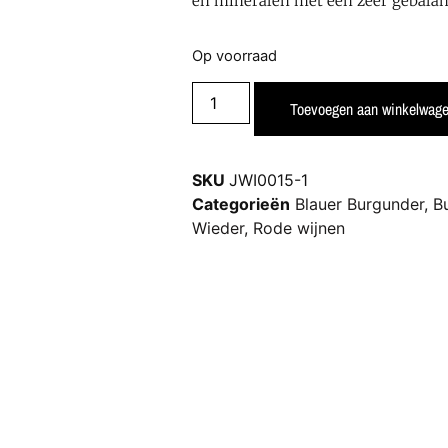
en mineralen met een zeer gebalan
Op voorraad
Toevoegen aan winkelwag
SKU
JWI0015-1
Categorieën
Blauer Burgunder
,
B
Wieder
,
Rode wijnen