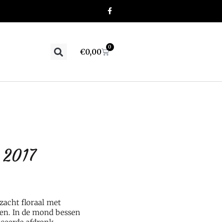
0
€
0,00
 2017
 zacht floraal met
ien.
In de mond bessen