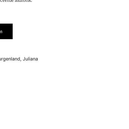
ceerde afdronk.
en
urgenland
,
Juliana