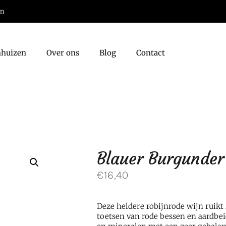
jn
nhuizen
Over ons
Blog
Contact
Blauer Burgunder
€
16,40
Deze
heldere robijnrode wijn ruikt
toetsen van rode bessen en aardbe