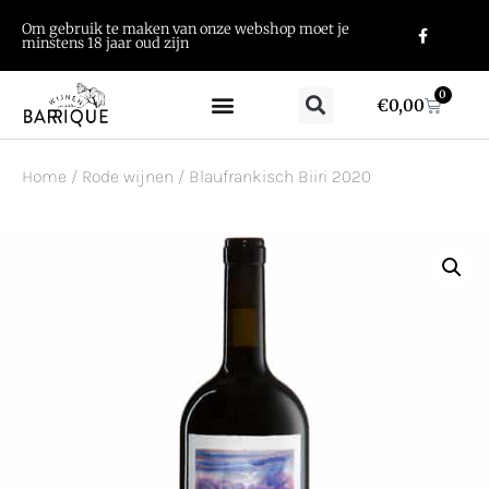
Om gebruik te maken van onze webshop moet je
minstens 18 jaar oud zijn
0
€
0,00
Home
/
Rode wijnen
/ Blaufrankisch Biiri 2020