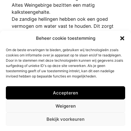
Altes Weingebirge bezitten een matig
kalksteengehalte.
De zandige hellingen hebben ook een goed
vermogen om water vast te houden. Dit zorgt
voor perfecte omstandigheden om de druiven
Beheer cookie toestemming
optimaal te laten rijpen.
Om de beste ervaringen te bieden, gebruiken wij technologieën zoals
cookies om informatie over je apparaat op te slaan en/of te raadplegen.
Door in te stemmen met deze technologieën kunnen wij gegevens zoals
surfgedrag of unieke ID's op deze site verwerken. Als je geen
toestemming geeft of uw toestemming intrekt, kan dit een nadelige
invloed hebben op bepaalde functies en mogelijkheden.
Barrique Wijnen
Klantendienst
Accepteren
Privacybeleid
Contact
Impressum
Veelgestelde vragen
Weigeren
Retourneren
Bekijk voorkeuren
© Alle rechten voorbehouden - Door
NewFront