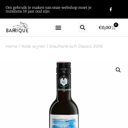
Om gebruik te maken van onze webshop moet je
minstens 18 jaar oud zijn
0
€
0,00
Home
/
Rode wijnen
/ Blaufrankisch Classic 2019