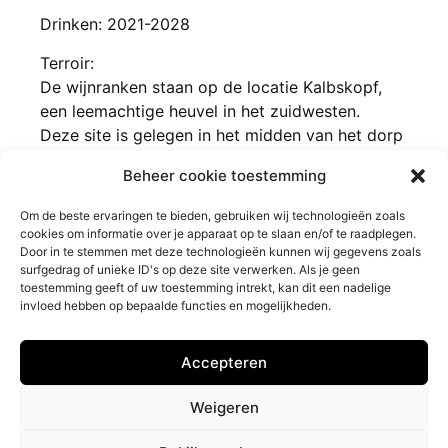
Drinken: 2021-2028
Terroir:
De wijnranken staan op de locatie
Kalbskopf,
een leemachtige heuvel in het zuidwesten.
Deze site is gelegen in het midden van het dorp
Gols waar een microklimaat heerst dat de
Beheer cookie toestemming
rijpijng van de druiven ten goede komt.
Om de beste ervaringen te bieden, gebruiken wij technologieën zoals
cookies om informatie over je apparaat op te slaan en/of te raadplegen.
Door in te stemmen met deze technologieën kunnen wij gegevens zoals
surfgedrag of unieke ID's op deze site verwerken. Als je geen
toestemming geeft of uw toestemming intrekt, kan dit een nadelige
invloed hebben op bepaalde functies en mogelijkheden.
Barrique Wijnen
Klantendienst
Accepteren
Privacybeleid
Contact
Impressum
Veelgestelde vragen
Weigeren
Retourneren