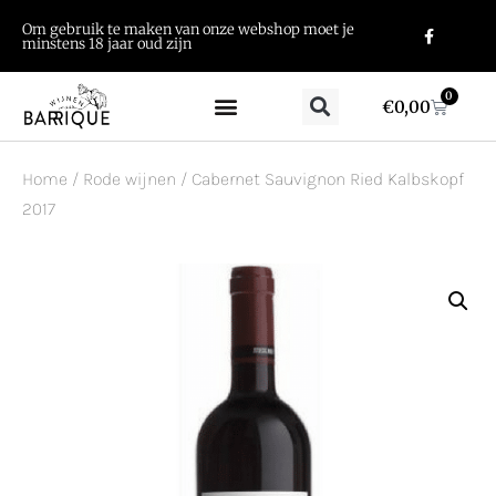
Om gebruik te maken van onze webshop moet je
minstens 18 jaar oud zijn
0
€
0,00
Home
/
Rode wijnen
/ Cabernet Sauvignon Ried Kalbskopf
2017