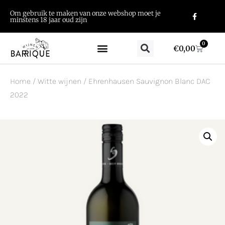
Om gebruik te maken van onze webshop moet je
minstens 18 jaar oud zijn
0
€
0,00
Home
/
Witte wijnen
/ Ehrenhausen Sauvignon Blanc DAC
2022