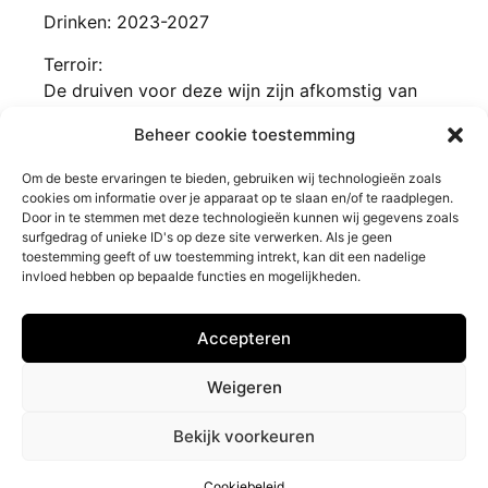
Drinken: 2023-2027
Terroir:
De druiven voor deze wijn zijn afkomstig van
verschillende locaties uit de districten van
Beheer cookie toestemming
Ehrenhausen en Spielfeld
Om de beste ervaringen te bieden, gebruiken wij technologieën zoals
cookies om informatie over je apparaat op te slaan en/of te raadplegen.
Door in te stemmen met deze technologieën kunnen wij gegevens zoals
surfgedrag of unieke ID's op deze site verwerken. Als je geen
toestemming geeft of uw toestemming intrekt, kan dit een nadelige
invloed hebben op bepaalde functies en mogelijkheden.
Barrique Wijnen
Klantendienst
Accepteren
Privacybeleid
Contact
Impressum
Veelgestelde vragen
Weigeren
Retourneren
Bekijk voorkeuren
© Alle rechten voorbehouden - Door
NewFront
Cookiebeleid