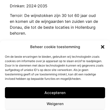
Drinken: 2024-2035
Terroir: De wijnstokken zijn 30 tot 60 jaar oud
en komen uit de wijngaarden ten zuiden van de
Donau, die tot de beste locaties in Hollenburg
behoren.
Erkenningen: 91/100 punten Falstaff Wijngids ,
Beheer cookie toestemming
Mundus Vini 2025 zilver
Om de beste ervaringen te bieden, gebruiken wij technologieën zoals
cookies om informatie over je apparaat op te slaan en/of te raadplegen.
Door in te stemmen met deze technologieën kunnen wij gegevens zoals
surfgedrag of unieke ID's op deze site verwerken. Als je geen
toestemming geeft of uw toestemming intrekt, kan dit een nadelige
invloed hebben op bepaalde functies en mogelijkheden.
Barrique Wijnen
Klantendienst
Accepteren
Privacybeleid
Contact
Impressum
Veelgestelde vragen
Weigeren
Retourneren