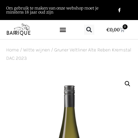
Om gebruik te maken van onze webshop moet je
minstens 18 jaar oud zijn
0
€
0,00
Home
/
Witte wijnen
/ Gruner Veltliner Alte Reben Kremstal
DAC 2023