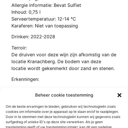
Allergie informatie: Bevat Sulfiet
Inhoud: 0,75 l
Serveertemperatuur: 12-14 °C
Karaferen: Niet van toepassing
Drinken: 2022-2028
Terroir:
De druiven voor deze wijn zijn afkomstig van de
locatie Kranachberg. De bodem van deze
locatie wordt gekenmerkt door zand en stenen.
Erkenningen:
Concours Mondial du Sauvignon 2017 in
Beheer cookie toestemming
Bordeaux : Wereldkampioen met Jaargang 2015
Om de beste ervaringen te bieden, gebruiken wij technologieën zoals
cookies om informatie over je apparaat op te slaan en/of te raadplegen.
Door in te stemmen met deze technologieën kunnen wij gegevens zoals
surfgedrag of unieke ID's op deze site verwerken. Als je geen
toestemming geeft of uw toestemming intrekt, kan dit een nadelige