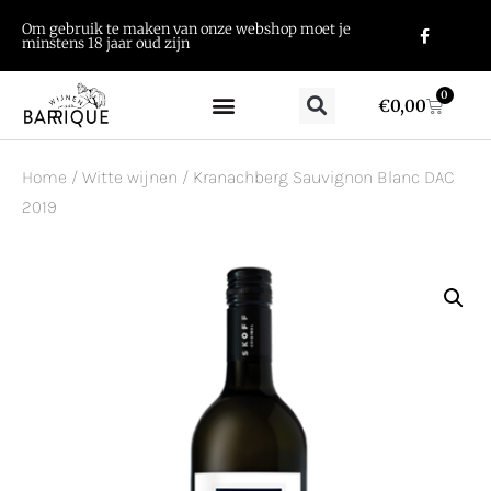
Om gebruik te maken van onze webshop moet je
minstens 18 jaar oud zijn
0
€
0,00
Home
/
Witte wijnen
/ Kranachberg Sauvignon Blanc DAC
2019