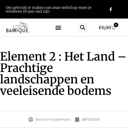
Om gebruik te maken van onze webshop moet je
minstens 18 jaar oud zijn
0
€
0,00
Element 2 : Het Land –
Prachtige
landschappen en
veeleisende bodems
Door
Dirk Eysermans
09/12/2020