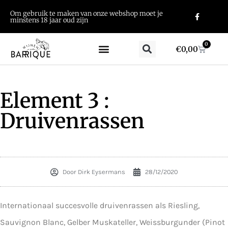
Om gebruik te maken van onze webshop moet je
minstens 18 jaar oud zijn
0
€
0,00
Element 3 :
Druivenrassen
Door
Dirk Eysermans
28/12/2020
Internationaal succesvolle druivenrassen als Riesling,
Sauvignon Blanc, Gelber Muskateller, Weissburgunder (Pinot