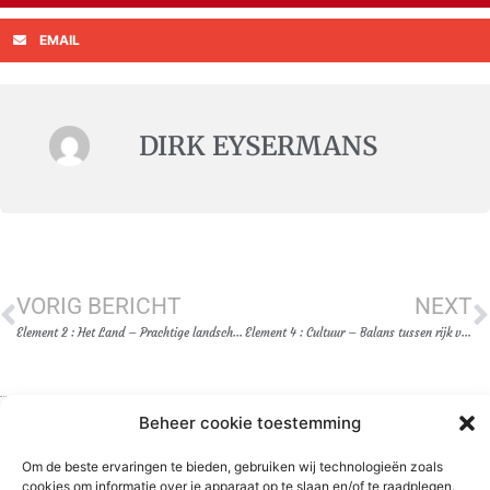
EMAIL
DIRK EYSERMANS
VORIG BERICHT
NEXT
Element 2 : Het Land – Prachtige landschappen en veeleisende bodems
Element 4 : Cultuur – Balans tussen rijk verleden en veelbelovende toekomst
Beheer cookie toestemming
Om de beste ervaringen te bieden, gebruiken wij technologieën zoals
cookies om informatie over je apparaat op te slaan en/of te raadplegen.