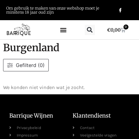
Om gebruik te maken van onze webshop moet je
minstens 18 jaar oud zijn
0
€
0,00
Burgenland
Gefilterd (0)
We konden niet vinden wat je zocht.
Barrique Wijnen
Klantendienst
Privacybeleid
Contact
Impressum
Veelgestelde vragen