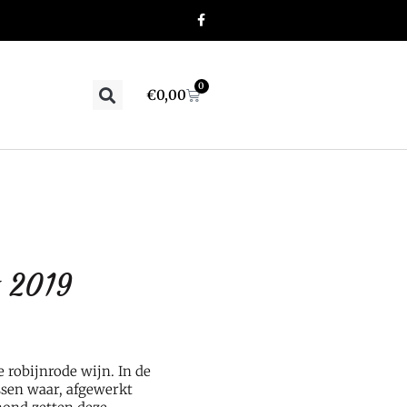
0
€
0,00
t 2019
 robijnrode wijn. In de
sen waar, afgewerkt