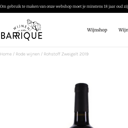
Om gebruik te maken van onze webshop moet je minstens 18 jaar oud zi
Wijnshop
Wij
Home
/
Rode wijnen
/ Rohstoff Zweigelt 2019