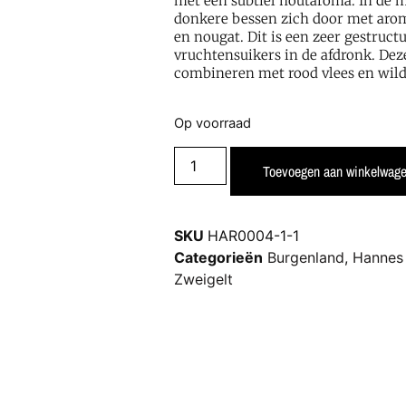
met een subtiel houtaroma. In de 
donkere bessen zich door met arom
en nougat. Dit is een zeer gestruct
vruchtensuikers in de afdronk. Deze
combineren met rood vlees en wild
Op voorraad
Toevoegen aan winkelwag
SKU
HAR0004-1-1
Categorieën
Burgenland
,
Hannes
Zweigelt