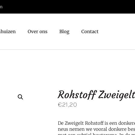
jn
nhuizen
Over ons
Blog
Contact
Rohstoff Zweigel
€
21,20
De Zweigelt Rohstoff is een donkere
neus nemen we vooral donkere bes