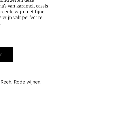
mond zetten deze
a’s van karamel, cassis
ureerde wijn met fijne
 wijn valt perfect te
.
en
 Reeh
,
Rode wijnen
,