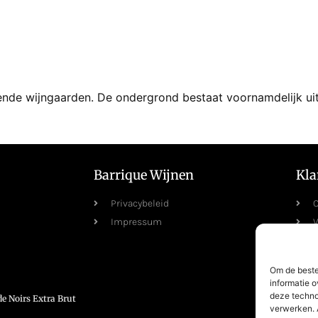
lende wijngaarden. De ondergrond bestaat voornamdelijk uit
Barrique Wijnen
Kla
Privacybeleid
C
Impressum
V
R
Om de beste
informatie o
deze techno
de Noirs Extra Brut
verwerken. 