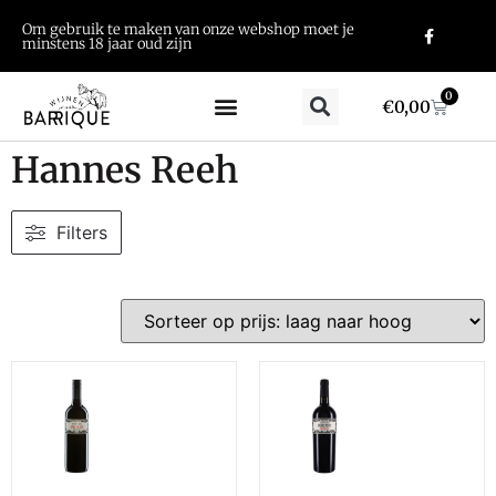
Om gebruik te maken van onze webshop moet je
minstens 18 jaar oud zijn
0
€
0,00
Hannes Reeh
Filters