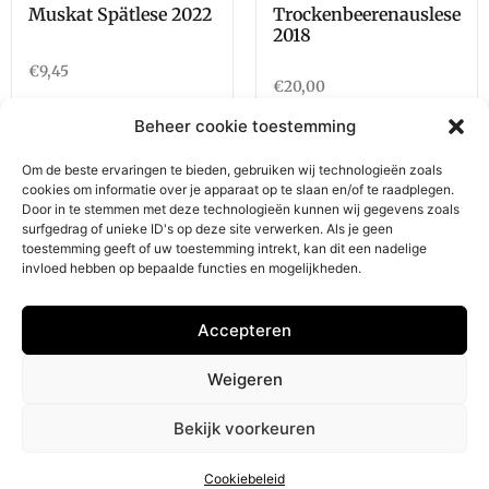
Muskat Spätlese 2022
Trockenbeerenauslese
2018
€
9,45
€
20,00
Beheer cookie toestemming
Toevoegen aan
Toevoegen aan
winkelwagen
Om de beste ervaringen te bieden, gebruiken wij technologieën zoals
winkelwagen
cookies om informatie over je apparaat op te slaan en/of te raadplegen.
Door in te stemmen met deze technologieën kunnen wij gegevens zoals
surfgedrag of unieke ID's op deze site verwerken. Als je geen
toestemming geeft of uw toestemming intrekt, kan dit een nadelige
invloed hebben op bepaalde functies en mogelijkheden.
Barrique Wijnen
Klantendienst
Accepteren
Privacybeleid
Contact
Impressum
Veelgestelde vragen
Weigeren
Retourneren
Bekijk voorkeuren
© Alle rechten voorbehouden - Door
NewFront
Cookiebeleid