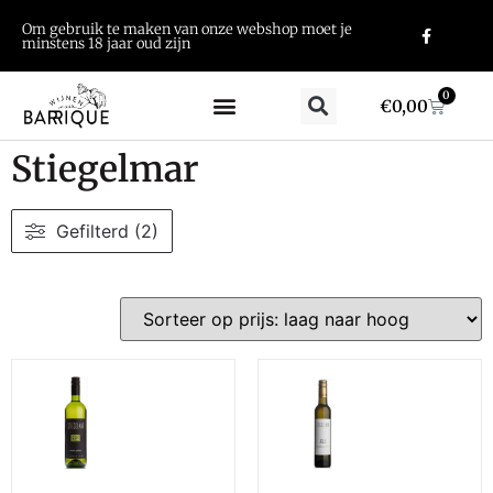
Om gebruik te maken van onze webshop moet je
minstens 18 jaar oud zijn
0
€
0,00
Stiegelmar
Gefilterd (2)